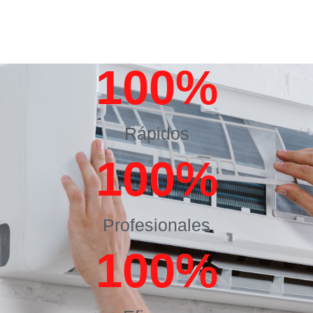
100
%
Rápidos
100
%
Profesionales
100
%